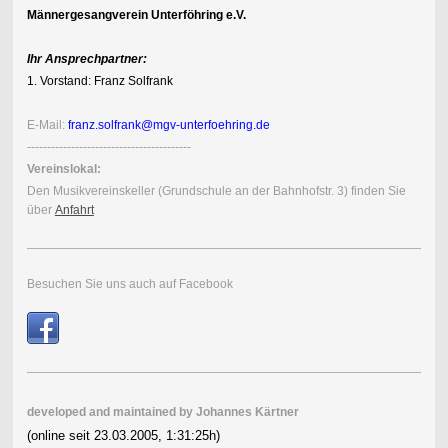
Männergesangverein Unterföhring e.V.
Ihr Ansprechpartner:
1. Vorstand: Franz Solfrank
E-Mail:
franz.solfrank@mgv-unterfoehring.de
-----------------------------------------
Vereinslokal:
Den Musik
vereins
keller (Grundschule an der Bahnhofstr. 3) finden Sie
über
Anfahrt
Besuchen Sie uns auch auf Facebook
developed and maintained by
Johannes Kärtner
(online seit 23.03.2005, 1:31:25h
)