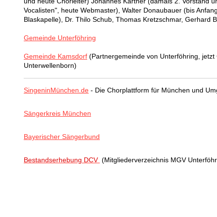
und heute Chorleiter) Johannes Kärtner (damals 2. Vorstand un
Vocalisten", heute Webmaster), Walter Donaubauer (bis Anfang
Blaskapelle), Dr. Thilo Schub, Thomas Kretzschmar, Gerhard 
Gemeinde Unterföhring
Gemeinde Kamsdorf
(Partnergemeinde von Unterföhring, jetzt
Unterwellenborn)
SingeninMünchen.de
- Die Chorplattform für München und U
Sängerkreis München
Bayerischer Sängerbund
Bestandserhebung DCV
(Mitgliederverzeichnis MGV Unterföhri