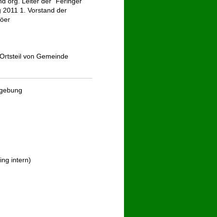
d org. Leiter der "Feringer
 2011 1. Vorstand der
Böer
 Ortsteil von Gemeinde
mgebung
ng intern)