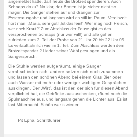
angemeldet hatte, darf heute die Brotzeit
spendieren. Auch
Schnaps dazu? Na klar, der Braten ist ja sicher nicht so
mager. Die Sänger stehen
auf und drängen zur
Essensausgabe und langsam wird es still im Raum. Vereinzelt
hört man: ‚Maria,
sehr gut!’ ‚Ist das fein!‘ ‚Wer mag noch Fleisch,
wer noch Kraut?‘ Zum Abschluss der Pause gibt es den
versprochenen Schnaps (nur wer will!) und alle gehen
zufrieden zum 2. Teil der Probe von 21 Uhr 20
bis 22 Uhr 05.
Es verläuft ähnlich wie im 1. Teil. Zum Abschluss werden dem
Brotzeitspender 2 Lieder
seiner Wahl gesungen und ein
Sängerspruch.
Die Stühle werden aufgeräumt, einige Sänger
verabschieden sich, andere setzen sich noch
zusammen
und lassen den schönen Abend bei einem Glas Bier oder
auch Wasser mit mehr oder
weniger wichtigen Gesprächen
ausklingen. Der ‚Wirt’, das ist der, der sich für diesen Abend
verpflichtet hat, die Getränke auszuschenken, räumt noch die
Spülmaschine aus, und langsam gehen die Lichter aus. Es ist
fast Mitternacht. Schön war’s wieder.
Pit Epha, Schriftführer