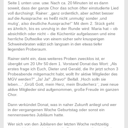
Seite 1 unten usw. usw. Nach ca. 20 Minuten ist es dann
soweit, dass der ganze Chor das schon öfter einstudierte Lied
voll durchsingt.
Rainer: „ganz ordentlich, aber achtet besser
auf die Aussprache: es heißt nicht ‚unmutig‘ sonder ‚und
mutig‘, also deutliche Aussprache!“ Mit dem 2. Stück geht
es ähnlich, bis es unruhig in der Runde
wird: Maria hat – ob
absichtlich oder nicht – die Küchentür aufgelassen und eine
herrliche Duftwolke
von einem sicher sehr knusperigen
Schweinebraten wälzt sich langsam in den etwas tiefer
liegenden
Proberaum.
Rainer sieht ein, dass weiteres Proben zwecklos ist, er
übergibt um 20 Uhr 50 dem 1. Vorstand Donat
das Wort: „Als
erstes frage ich Euch, Dieter und Gerald, die Ihr jetzt schon 3
Probeabende mitgemacht
habt, wollt Ihr aktive Mitglieder des
MGV werden?“ „Ja! Ja!“ „Bravo!“ Beifall. ‚Hoch solln sie
leben....‘
‚Grüß Gott, mein Herz, mein Bruderherz
‘, zwei neue
aktive Mitglieder sind aufgenommen, große
Freude im ganzen
Chor.
Dann verkündet Donat, was in naher Zukunft anliegt und wer
in der vergangenen Woche Geburtstag
oder sonst ein
nennenswertes Jubiläum hatte.
Wer sich von den Jubilaren der letzten Woche rechtzeitig