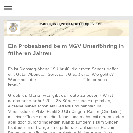
Männergesangverein Unterföhring e.V. 1919
Ein Probeabend beim MGV Unterföhring in
früheren Jahren
Es ist Dienstag-Abend 19 Uhr 40, die ersten Sänger treffen
ein: Guten Abend...., Servus...., Grüaß di...., Wie geht’s?
Was macht der
.......................................
? Ist er noch
krank?
Grüaß di, Maria, was gibt es heute zu essen? Wirst
nacha scho sehn! 20 – 25 Sänger sind
eingetroffen,
einzelne haben schon ein Getränk und nehmen im
Vereinsstüberl Platz. Punkt 20 Uhr 05 geht Rainer (Chorleiter)
mit einer Glocke durch die Reihen und mahnt mit derem zarten
aber doch
durchdringenden Klang: auf geht’s zum Singen!
Es dauert nicht lange, und jeder sitzt auf
Platz im
seinem
Probenraum. Mit einem energischen ‚Meine Herren’ von