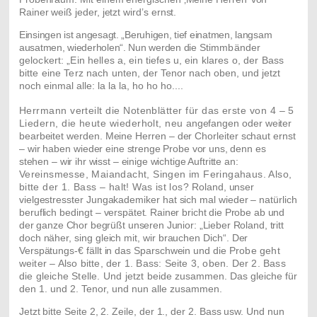
Rainer weiß jeder, jetzt wird’s ernst.
Einsingen ist angesagt. „Beruhigen, tief einatmen, langsam
ausatmen, wiederholen“. Nun werden die
Stimmbänder
gelockert: „Ein helles a, ein tiefes u, ein klares o, der Bass
bitte eine Terz nach unten,
der Tenor nach oben, und jetzt
noch einmal alle: la la la, ho ho ho....
Herrmann verteilt die Notenblätter für das erste von 4 – 5
Liedern, die heute wiederholt, neu
angefangen oder weiter
bearbeitet werden. Meine Herren – der Chorleiter schaut ernst
– wir haben
wieder eine strenge Probe vor uns, denn es
stehen – wir ihr wisst – einige wichtige Auftritte an:
Vereinsmesse, Maiandacht, Singen im Feringahaus. Also,
bitte der 1. Bass – halt! Was ist los?
Roland, unser
vielgestresster Jungakademiker hat sich mal wieder – natürlich
beruflich bedingt –
verspätet. Rainer bricht die Probe ab und
der ganze Chor begrüßt unseren Junior: „Lieber Roland, tritt
doch näher, sing gleich mit, wir brauchen Dich“. Der
Verspätungs-€ fällt in das Sparschwein und die
Probe geht
weiter – Also bitte, der 1. Bass: Seite 3, oben. Der 2. Bass
die gleiche Stelle. Und jetzt
beide zusammen. Das gleiche für
den 1. und 2. Tenor, und nun alle zusammen.
Jetzt bitte Seite 2, 2. Zeile, der 1., der 2. Bass usw. Und nun