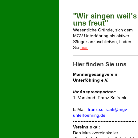
"Wir singen weil's
uns freut"
Wesentliche Gründe, sich dem
MGV Unterföhring als aktiver
Sänger anzuschließen, finden
Sie
hier
Hier finden Sie uns
Männergesangverein
Unterföhring e.V.
Ihr Ansprechpartner:
1. Vorstand: Franz Solfrank
E-Mail:
franz.solfrank@mgv-
unterfoehring.de
-----------------------------------------
Vereinslokal:
Den Musik
vereins
keller