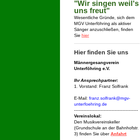
"Wir singen weil's
uns freut"
Wesentliche Gründe, sich dem
MGV Unterföhring als aktiver
Sänger anzuschließen, finden
Sie
hier
Hier finden Sie uns
Männergesangverein
Unterföhring e.V.
Ihr Ansprechpartner:
1. Vorstand: Franz Solfrank
E-Mail:
franz.solfrank@mgv-
unterfoehring.de
-----------------------------------------
Vereinslokal:
Den Musik
vereins
keller
(Grundschule an der Bahnhofstr.
3) finden Sie über
Anfahrt