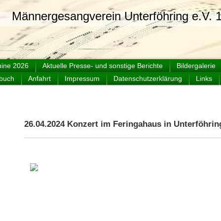
sangverein Unterföhring e.V. 1
ine 2026
Aktuelle Presse- und sonstige Berichte
Bildergalerie
buch
Anfahrt
Impressum
Datenschutzerklärung
Links
26.04.2024 Konzert im Feringahaus in Unterföhrin